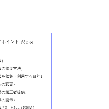
のポイント
報）
報の収集方法）
報を収集・利用する目的）
的の変更）
報の第三者提供）
報の開示）
報の訂正および削除）