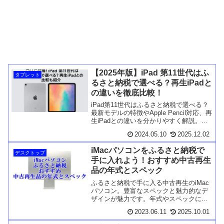
【2025年版】iPad 第11世代はふ
タブレット
るさと納税で選べる？再生iPadと
の違いを徹底比較！
iPad第11世代はふるさと納税で選べる？
最新モデルの特徴やApple Pencil対応、再
生iPadとの違いを分かりやすく解説。Pro
／Airとの比較、用途別のおすすめや自治
2024.05.10
2025.12.02
体の取扱い状況もまとめて紹介します。
iMacパソコンをふるさと納税で
デスクトップ
手に入れよう！おすすめ中古再生
品の年式とスペック
ふるさと納税で手に入る中古再生のiMac
パソコン。豊富なスペックと魅力的なデ
ザインが魅力です。年式やスペックによ
って選べるiMacの中から、おすすめのモ
2023.06.11
2025.10.01
デルをご紹介します。ふるさと納税で
iMacを手に入れて、快適なパソコンライ