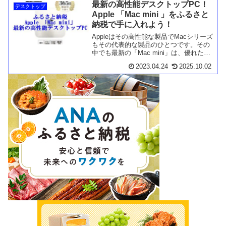
最新の高性能デスクトップPC！
フを始めましょう。
デスクトップ
Apple 「Mac mini 」をふるさと
納税で手に入れよう！
Appleはその高性能な製品でMacシリーズ
もその代表的な製品のひとつです。その
中でも最新の「Mac mini」は、優れた性
能と革新的なデザインが魅力的であり、
2023.04.24
2025.10.02
デスクトップPCとして非常に注目されて
います。ふるさと納税を利用すること
で、「M...