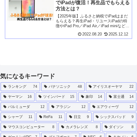
でiPadが復活！再生品でもらえる
方法とは？
【2025年版】ふるさと納税でiPadはまだ
もらえる？再生iPad・リユースiPadの特
徴やiPad Pro／iPad Air／iPad miniなど最
新モデル一覧、自治体別の取扱状況と用
2022.08.20
2025.12.12
途別おすすめ機種、申し込み前の注意点
やよくある質問を解説します。
気になるキーワード
ランキング
74
パナソニック
48
アイリスオーヤマ
22
ヤーマン
16
ツインバード
15
象印
14
富士通
14
バルミューダ
12
アラジン
12
エアウィーヴ
12
シャープ
11
ReFa
11
日立
9
シックスパッド
9
マウスコンピューター
8
カメラレンズ
8
ダイソン
8