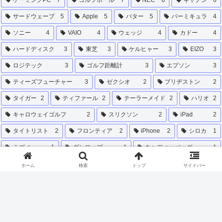
ゲーミングPC
7
ゴルフボール
7
NEC
6
キヤノン
6
サードウェーブ
5
Apple
5
パター
5
バーミキュラ
4
ソニー
4
VAIO
4
ウェッジ
4
カドー
4
ハードディスク
3
東芝
3
ケルヒャー
3
EIZO
3
ロジテック
3
ゴルフ距離計
3
エプソン
3
ティーズフューチャー
3
ゼクシオ
2
ブリヂストン
2
タイガー
2
ティファール
2
テーラーメイド
2
ハリオ
2
キャロウェイゴルフ
2
スリクソン
2
iPad
2
タイトリスト
2
フロンティア
2
iPhone
2
シロカ
1
ミズノ
1
ダンロップ
1
キャディーバッグ
1
リョーマゴルフ
1
本間ゴルフ
1
ホーム
検索
トップ
サイドバー
関西 リゾートゴルフ ふるさと納税
1
滋賀 ゴルフ場 クーポン ふるさと納税
1
ダイキン
1
甲賀市 ゴルフ場 ふるさと納税
1
キーボード
1