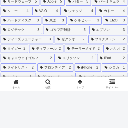
サードウェーブ
5
Apple
5
パター
5
バーミキュラ
4
ソニー
4
VAIO
4
ウェッジ
4
カドー
4
ハードディスク
3
東芝
3
ケルヒャー
3
EIZO
3
ロジテック
3
ゴルフ距離計
3
エプソン
3
ティーズフューチャー
3
ゼクシオ
2
ブリヂストン
2
タイガー
2
ティファール
2
テーラーメイド
2
ハリオ
2
キャロウェイゴルフ
2
スリクソン
2
iPad
2
タイトリスト
2
フロンティア
2
iPhone
2
シロカ
1
ミズノ
1
ダンロップ
1
キャディーバッグ
1
リョーマゴルフ
1
本間ゴルフ
1
ホーム
検索
トップ
サイドバー
関西 リゾートゴルフ ふるさと納税
1
滋賀 ゴルフ場 クーポン ふるさと納税
1
ダイキン
1
甲賀市 ゴルフ場 ふるさと納税
1
キーボード
1