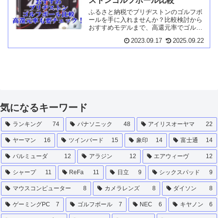
ストンゴルフボール比較
ふるさと納税でブリヂストンのゴルフボ
ールを手に入れませんか？比較検討から
おすすめモデルまで、高還元率でゴルフ
ボールをゲットする方法をご紹介。
2023.09.17
2025.09.22
気になるキーワード
ランキング
74
パナソニック
48
アイリスオーヤマ
22
ヤーマン
16
ツインバード
15
象印
14
富士通
14
バルミューダ
12
アラジン
12
エアウィーヴ
12
シャープ
11
ReFa
11
日立
9
シックスパッド
9
マウスコンピューター
8
カメラレンズ
8
ダイソン
8
ゲーミングPC
7
ゴルフボール
7
NEC
6
キヤノン
6