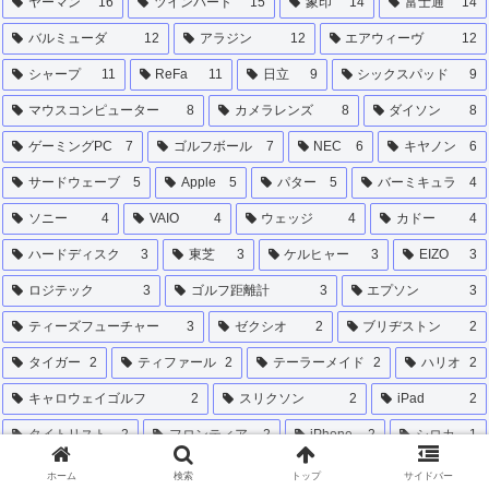
ヤーマン
16
ツインバード
15
象印
14
富士通
14
バルミューダ
12
アラジン
12
エアウィーヴ
12
シャープ
11
ReFa
11
日立
9
シックスパッド
9
マウスコンピューター
8
カメラレンズ
8
ダイソン
8
ゲーミングPC
7
ゴルフボール
7
NEC
6
キヤノン
6
サードウェーブ
5
Apple
5
パター
5
バーミキュラ
4
ソニー
4
VAIO
4
ウェッジ
4
カドー
4
ハードディスク
3
東芝
3
ケルヒャー
3
EIZO
3
ロジテック
3
ゴルフ距離計
3
エプソン
3
ティーズフューチャー
3
ゼクシオ
2
ブリヂストン
2
タイガー
2
ティファール
2
テーラーメイド
2
ハリオ
2
キャロウェイゴルフ
2
スリクソン
2
iPad
2
タイトリスト
2
フロンティア
2
iPhone
2
シロカ
1
ミズノ
1
ダンロップ
1
キャディーバッグ
1
ホーム
検索
トップ
サイドバー