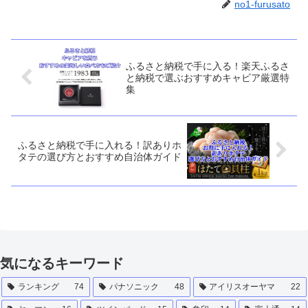
no1-furusato
ふるさと納税で手に入る！楽天ふるさ
と納税で選ぶおすすめキャビア厳選特
集
ふるさと納税で手に入れる！訳ありホ
タテの選び方とおすすめ自治体ガイド
気になるキーワード
ランキング
74
パナソニック
48
アイリスオーヤマ
22