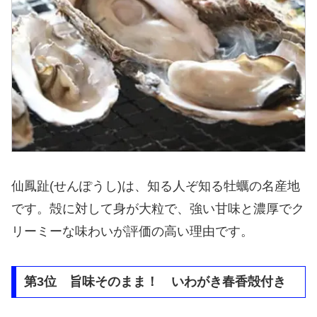
仙鳳趾(せんぽうし)は、知る人ぞ知る牡蠣の名産地
です。殻に対して身が大粒で、強い甘味と濃厚でク
リーミーな味わいが評価の高い理由です。
第3位 旨味そのまま！ いわがき春香殻付き