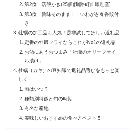
第2位 活殻かき(25個)[釧路町仙鳳趾産]
第3位 旨味そのまま！ いわがき春香殻付
き
牡蠣の加工品も人気！是非試してほしい返礼品
定番の牡蠣フライならこれがNo1の返礼品
お酒にあうおつまみ「牡蠣のオリーブオイ
ル漬け」
牡蠣（カキ）の豆知識で返礼品選びをもっと楽
しく
旬はいつ？
種類別特徴と旬の時期
有名な産地
美味しいおすすめの食べ方ベスト５