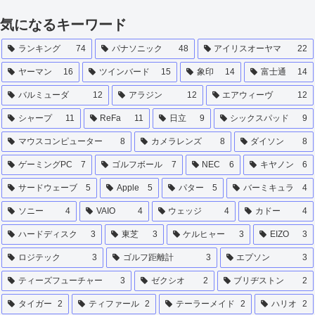
気になるキーワード
ランキング
74
パナソニック
48
アイリスオーヤマ
22
ヤーマン
16
ツインバード
15
象印
14
富士通
14
バルミューダ
12
アラジン
12
エアウィーヴ
12
シャープ
11
ReFa
11
日立
9
シックスパッド
9
マウスコンピューター
8
カメラレンズ
8
ダイソン
8
ゲーミングPC
7
ゴルフボール
7
NEC
6
キヤノン
6
サードウェーブ
5
Apple
5
パター
5
バーミキュラ
4
ソニー
4
VAIO
4
ウェッジ
4
カドー
4
ハードディスク
3
東芝
3
ケルヒャー
3
EIZO
3
ロジテック
3
ゴルフ距離計
3
エプソン
3
ティーズフューチャー
3
ゼクシオ
2
ブリヂストン
2
タイガー
2
ティファール
2
テーラーメイド
2
ハリオ
2