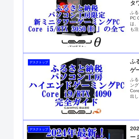
タワ
ふる
PC
は、
も注
ンド
験と
ふ
デスクトップ
ゲー
ふる
ング
Co
出し
てく
献と
ンテ
レー
2
デスクトップ
ー