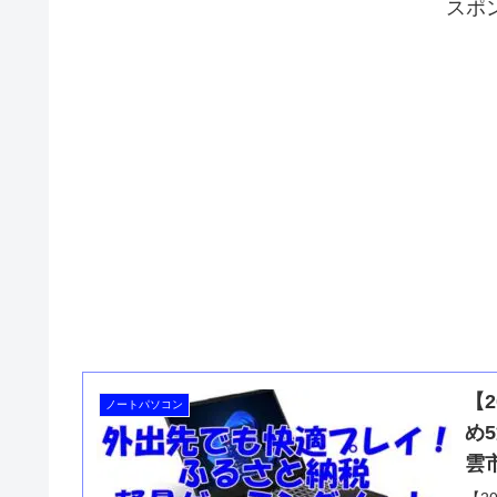
スポ
【
ノートパソコン
め
雲