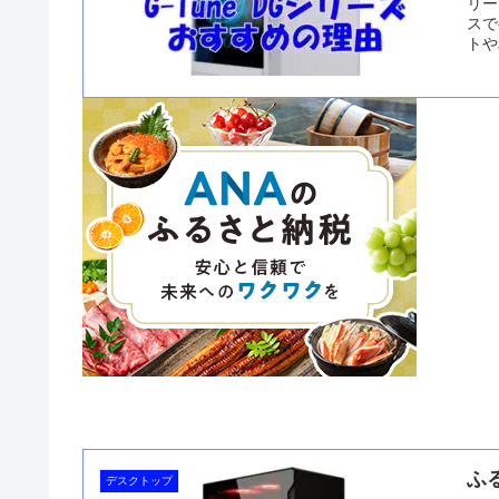
リー
スで
トや
おす
ふ
デスクトップ