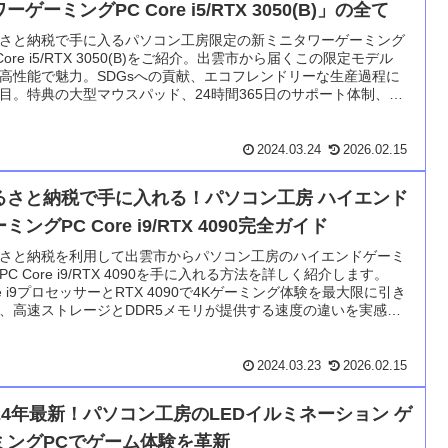
ーゲーミングPC Core i5/RTX 3050(B)」の全て
さと納税で手に入るパソコン工房限定の新ミニタワーゲーミング
 Core i5/RTX 3050(B)をご紹介。出雲市から届くこの限定モデル
高性能で魅力。SDGsへの貢献、エコフレンドリーな生産過程に
目。特典の大型マウスパッド、24時間365日のサポート体制、セ
バック保証など、購入後も安心のサービスを提供。ゲーミング体
環境貢献を兼ね備えた賢い選択です。
2024.03.24
2026.02.15
るさと納税で手に入れる！パソコン工房 ハイエンド
ミングPC Core i9/RTX 4090完全ガイド
さと納税を利用して出雲市からパソコン工房のハイエンドゲーミ
PC Core i9/RTX 4090を手に入れる方法を詳しく紹介します。
re i9プロセッサーとRTX 4090で4Kゲーミング体験を最大限に引き
、高速ストレージとDDR5メモリが提供する速度の違いを実感し
ださい。出雲市限定の大型マウスパッド返礼品とともに、地域貢
税金控除のメリットも享受。申し込み手順から高品質パーツのメ
ナンス体制、満足感まで、あなたのゲーミングライフをアップグ
2024.03.23
2026.02.15
ドする完全ガイドです。
024年最新！パソコン工房のLEDイルミネーション ゲ
ミングPCでゲーム体験を革新