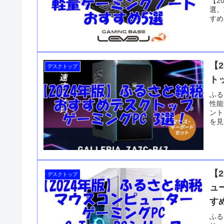
【2
選。
すめ
【
デスクトップ
ト
ふる
性能
ント
を見
【
デスクトップ
ュ
す
ふる