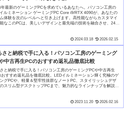
24年最新のゲーミングPCを求めているあなたへ。パソコン工房の
Dイルミネーション ゲーミングPC Core i9/RTX 4090が、あなたの
ム体験を次のレベルへと引き上げます。高性能ながらカスタマイ
能なこのPCは、美しいデザインと最先端の技術を融合させ、24時
65日のサポートとセンドバック保証で安心を提供。SDGsにも貢献
がら、予算内で最高の選択を。ゲームライフを革新する旅に出ま
う。
2024.03.18
2026.02.15
るさと納税で手に入る！パソコン工房のゲーミング
Cや中古再生PCのおすすめ返礼品徹底比較
さと納税で手に入る！パソコン工房のゲーミングPCや中古再生
のおすすめ返礼品を徹底比較。LEDイルミネーション輝く究極のゲ
ングPCや、軽量＆堅牢性抜群なノートPC、スタイリッシュデザ
のスリム型デスクトップPCまで、魅力的なラインナップを解説。
コン工房の特徴や信頼性に迫り、ふるさと納税で中古再生パソコ
おすすめの理由を紹介。
2023.11.20
2026.02.16