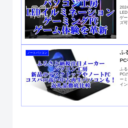
20
LE
ゲー
ズ可
間3
しな
しょ
ふ
ノートパソコン
P
ふる
PC
ーミ
イン
パソ
ンが