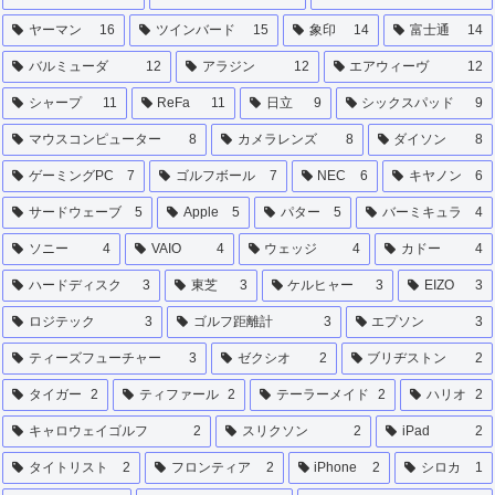
ヤーマン
16
ツインバード
15
象印
14
富士通
14
バルミューダ
12
アラジン
12
エアウィーヴ
12
シャープ
11
ReFa
11
日立
9
シックスパッド
9
マウスコンピューター
8
カメラレンズ
8
ダイソン
8
ゲーミングPC
7
ゴルフボール
7
NEC
6
キヤノン
6
サードウェーブ
5
Apple
5
パター
5
バーミキュラ
4
ソニー
4
VAIO
4
ウェッジ
4
カドー
4
ハードディスク
3
東芝
3
ケルヒャー
3
EIZO
3
ロジテック
3
ゴルフ距離計
3
エプソン
3
ティーズフューチャー
3
ゼクシオ
2
ブリヂストン
2
タイガー
2
ティファール
2
テーラーメイド
2
ハリオ
2
キャロウェイゴルフ
2
スリクソン
2
iPad
2
タイトリスト
2
フロンティア
2
iPhone
2
シロカ
1