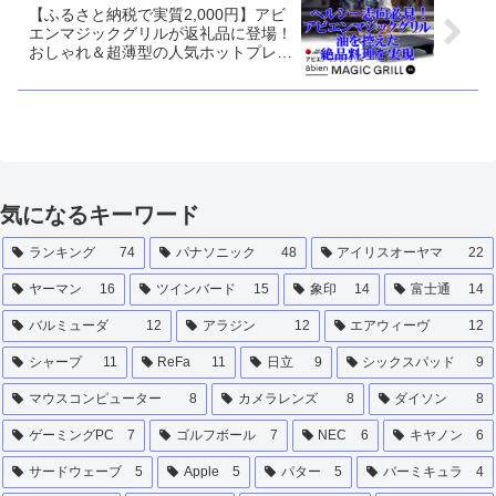
【ふるさと納税で実質2,000円】アビ
エンマジックグリルが返礼品に登場！
おしゃれ＆超薄型の人気ホットプレー
ト
気になるキーワード
ランキング
74
パナソニック
48
アイリスオーヤマ
22
ヤーマン
16
ツインバード
15
象印
14
富士通
14
バルミューダ
12
アラジン
12
エアウィーヴ
12
シャープ
11
ReFa
11
日立
9
シックスパッド
9
マウスコンピューター
8
カメラレンズ
8
ダイソン
8
ゲーミングPC
7
ゴルフボール
7
NEC
6
キヤノン
6
サードウェーブ
5
Apple
5
パター
5
バーミキュラ
4