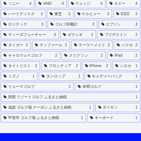
ソニー
4
VAIO
4
ウェッジ
4
カドー
4
ハードディスク
3
東芝
3
ケルヒャー
3
EIZO
3
ロジテック
3
ゴルフ距離計
3
エプソン
3
ティーズフューチャー
3
ゼクシオ
2
ブリヂストン
2
タイガー
2
ティファール
2
テーラーメイド
2
ハリオ
2
キャロウェイゴルフ
2
スリクソン
2
iPad
2
タイトリスト
2
フロンティア
2
iPhone
2
シロカ
1
ミズノ
1
ダンロップ
1
キャディーバッグ
1
リョーマゴルフ
1
本間ゴルフ
1
関西 リゾートゴルフ ふるさと納税
1
滋賀 ゴルフ場 クーポン ふるさと納税
1
ダイキン
1
甲賀市 ゴルフ場 ふるさと納税
1
キーボード
1