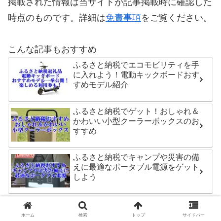
掲載された情報は当サイトが記事掲載時に確認した
時点のものです。詳細は
免責事項
をご覧ください。
こんな記事もおすすめ
ふるさと納税でエコモビリティを手
に入れよう！電動キックボードおす
すめモデル紹介
ふるさと納税でゲット！おしゃれ＆
かわいい小型クーラーボックスのお
すすめ
ふるさと納税でキャンプや災害の備
えに最適なポータブル電源をゲット
しよう
ふるさと納税イワタニカセットコン
ロ特集！おすすめ返礼品一覧
ホーム
検索
トップ
サイドバー