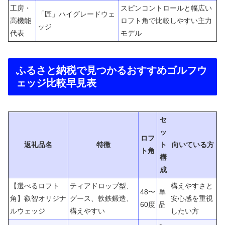
工房・
スピンコントロールと幅広い
「匠」ハイグレードウェ
高機能
ロフト角で比較しやすい主力
ッジ
代表
モデル
ふるさと納税で見つかるおすすめゴルフウ
ェッジ比較早見表
セ
ッ
ロフ
返礼品名
特徴
ト
向いている方
ト角
構
成
【選べるロフト
ティアドロップ型、
構えやすさと
48〜
単
角】叡智オリジナ
グース、軟鉄鍛造、
安心感を重視
60度
品
ルウェッジ
構えやすい
したい方