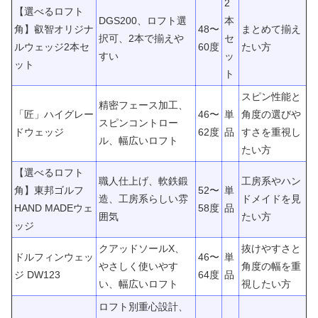
2
【選べるロフト
DGS200、ロフト選
本
角】叡智オリジナ
48〜
まとめて揃え
択可、2本で揃えや
セ
ルウェッジ2本セ
60度
たい方
すい
ッ
ット
ト
スピン性能と
精密フェース加工、
「匠」ハイグレー
46〜
単
角度の選びや
スピンコントロー
ドウェッジ
62度
品
すさを重視し
ル、幅広いロフト
たい方
【選べるロフト
職人仕上げ、軟鉄鍛
工房系やハン
角】東邦ゴルフ
52〜
単
造、工房系らしい雰
ドメイドを見
HAND MADEウェ
58度
品
囲気
たい方
ッジ
クアッドソールX、
抜けやすさと
ドルフィンウェッ
46〜
単
やさしく使いやす
角度の幅を重
ジ DW123
64度
品
い、幅広いロフト
視したい方
ロフト別重心設計、