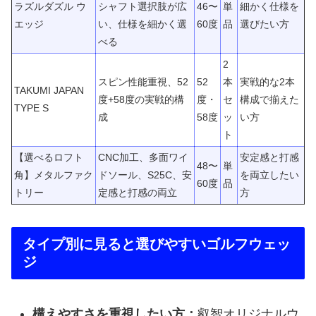
ラズルダズル ウ
シャフト選択肢が広
46〜
単
細かく仕様を
エッジ
い、仕様を細かく選
60度
品
選びたい方
べる
2
スピン性能重視、52
52
本
実戦的な2本
TAKUMI JAPAN
度+58度の実戦的構
度・
セ
構成で揃えた
TYPE S
成
58度
ッ
い方
ト
【選べるロフト
CNC加工、多面ワイ
安定感と打感
48〜
単
角】メタルファク
ドソール、S25C、安
を両立したい
60度
品
トリー
定感と打感の両立
方
タイプ別に見ると選びやすいゴルフウェッ
ジ
構えやすさを重視したい方：
叡智オリジナルウ