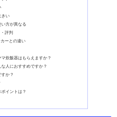
合 アイリスオーヤマ RC-MDA30
SA30
ット
る
すい
リット
い
大きい
使い方が異なる
ミ・評判
ーカーとの違い