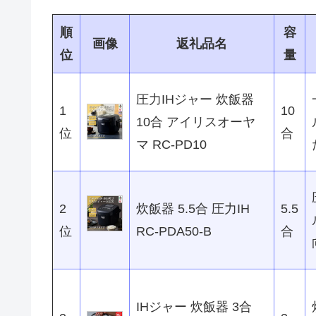
圧力IH炊飯器やIH炊飯器、マイコン炊飯器に
されており、一人暮らし向けの3合炊きから、
合わせて選べます。
炊飯方式や容量によって炊き上がりや機能が
を考慮しながら比較することが大切です。本
れぞれの特徴や選び方を分かりやすく解説し
順
容
画像
返礼品名
位
量
圧力IHジャー 炊飯器
1
10