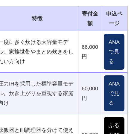
加え、分離式IHジャー炊飯器まで幅広くラインナップ
家族向けの5.5合炊き、大容量の1升炊きまで用途に
異なるため、ごはんの好みや家族人数、設置スペース
記事では、人気モデルをランキング形式で紹介し、そ
ます。
寄付金
申込ペ
特徴
額
ージ
一度に多く炊ける大容量モデ
ANA
66,000