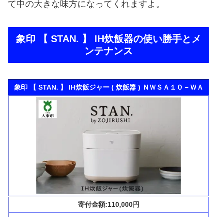
て中の大きな味方になってくれますよ。
象印 【 STAN. 】 IH炊飯器の使い勝手とメ
ンテナンス
象印 【 STAN. 】 IH炊飯ジャー ( 炊飯器 ) ＮＷＳＡ１０－ＷＡ
寄付金額:110,000円