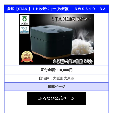
象印【STAN.】ＩＨ炊飯ジャー(炊飯器) ＮＷＳＡ１０－ＢＡ
寄付金額:110,000円
自治体：大阪府大東市
掲載ページ
ふるなび公式ページ