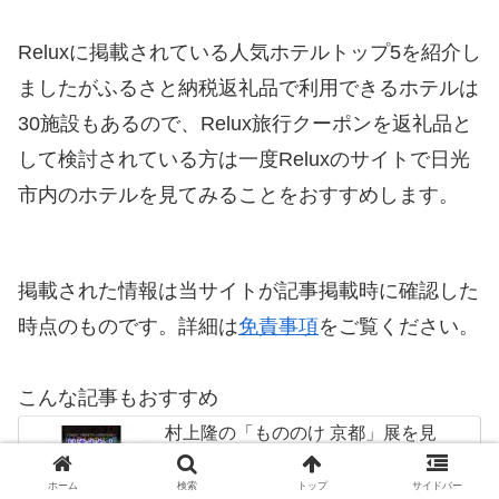
Reluxに掲載されている人気ホテルトップ5を紹介し
ましたがふるさと納税返礼品で利用できるホテルは
30施設もあるので、Relux旅行クーポンを返礼品と
して検討されている方は一度Reluxのサイトで日光
市内のホテルを見てみることをおすすめします。
掲載された情報は当サイトが記事掲載時に確認した
時点のものです。詳細は
免責事項
をご覧ください。
こんな記事もおすすめ
村上隆の「もののけ 京都」展を見
逃すな！ふるさと納税返礼品で京都
市美術館開館90周年記念展展覧会
ホーム
検索
トップ
サイドバー