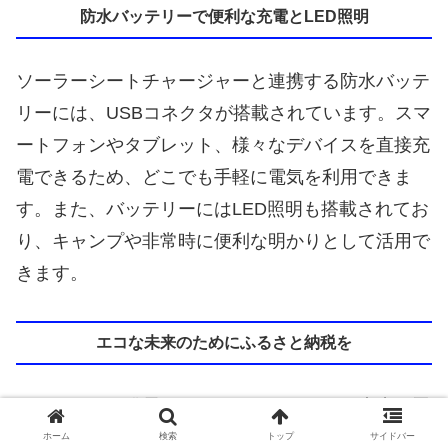
防水バッテリーで便利な充電とLED照明
ソーラーシートチャージャーと連携する防水バッテ
リーには、USBコネクタが搭載されています。スマ
ートフォンやタブレット、様々なデバイスを直接充
電できるため、どこでも手軽に電気を利用できま
す。また、バッテリーにはLED照明も搭載されてお
り、キャンプや非常時に便利な明かりとして活用で
きます。
エコな未来のためにふるさと納税を
このソーラー発電シートセットは、エコな未来に貢
献する一歩です。太陽の光を取り込み、電気を生み
ホーム
検索
トップ
サイドバー