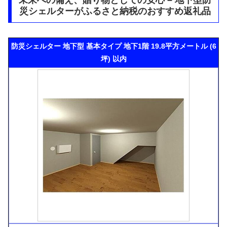
未来への備え、贈り物としての安心 – 地下型防
災シェルターがふるさと納税のおすすめ返礼品
防災シェルター 地下型 基本タイプ 地下1階 19.8平方メートル (6
坪) 以内