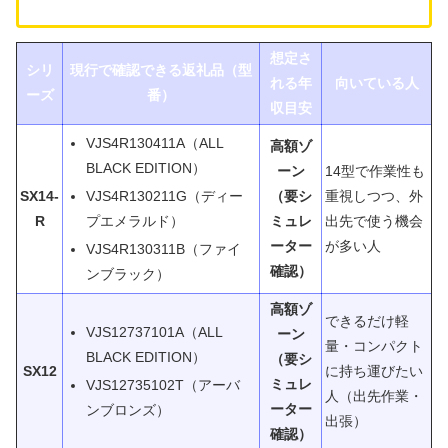
想定さ
シリ
現行で確認できる返礼品（型
れる年
向いている人
ーズ
番）
収目安
VJS4R130411A（ALL
高額ゾ
BLACK EDITION）
ーン
14型で作業性も
VJS4R130211G（ディー
SX14-
（要シ
重視しつつ、外
プエメラルド）
R
ミュレ
出先で使う機会
ーター
が多い人
VJS4R130311B（ファイ
確認）
ンブラック）
高額ゾ
できるだけ軽
VJS12737101A（ALL
ーン
量・コンパクト
BLACK EDITION）
（要シ
SX12
に持ち運びたい
ミュレ
VJS12735102T（アーバ
人（出先作業・
ーター
ンブロンズ）
出張）
確認）