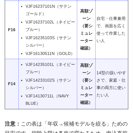
VJF16237101N（サテン
高額ゾ
ゴールド）
ーン
自宅・仕事兼用
VJF16237102L（ネイビー
（要シ
で、画面を広く
ブルー）
F16
ミュレ
使って作業した
VJF16235103S（サテン
ーター
い人
シルバー）
確認）
VJF16130511N（GOLD）
VJF14235101L（ネイビー
高額ゾ
ブルー）
ーン
14型の扱いやす
VJF14233102S（サテン
（要シ
さで、家庭・仕
F14
シルバー）
ミュレ
事の両方に使い
ーター
たい人
VJF14130711L（NAVY
確認）
BLUE）
注意：
この表は「年収→候補モデルを絞る」ための