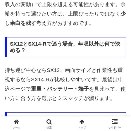
収入の変動）で上限を超える可能性があります。余
裕を持って選びたい方は、上限ぴったりではなく
少
し余白を残す
考え方がおすすめです。
SX12とSX14-Rで迷う場合、年収以外は何で決
める？
持ち運び中心ならSX12、画面サイズと作業性も重
視するならSX14-Rが比較しやすいです。最後は申
込ページで
重量・バッテリー・端子
を見比べて、使
い方に合う方を選ぶとミスマッチが減ります。
F16とF14で迷う場合の決め方は？
ホーム
検索
トップ
サイドバー