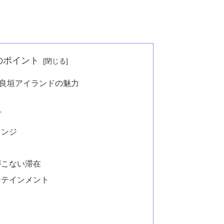
のポイント
良垣アイランドの魅力
プ
ウンジ
がこない滞在
ーテインメント
？