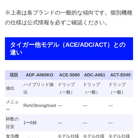
※上表は各ブランドの一般的な傾向です。個別機種
の仕様は公式情報を必ずご確認ください。
タイガー他モデル（ACE/ADC/ACT）との
違い
項目
ADF-A060KO
ACE-S080
ADC-A061
ACT-E040
ハイブリッド抽
ドリップ
ドリップ
ドリップ
抽出
出
（一般）
（一般）
（一般）
メニュ
Rich/Strong/Iced
—
—
—
ー
杯数の
1〜6杯
—
—
—
目安
食洗機
モデル仕様
モデル仕様
モデル仕様