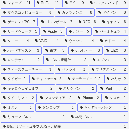
シャープ
11
ReFa
11
日立
9
シックスパッド
9
マウスコンピューター
8
カメラレンズ
8
ダイソン
8
ゲーミングPC
7
ゴルフボール
7
NEC
6
キヤノン
6
サードウェーブ
5
Apple
5
パター
5
バーミキュラ
4
ソニー
4
VAIO
4
ウェッジ
4
カドー
4
ハードディスク
3
東芝
3
ケルヒャー
3
EIZO
3
ロジテック
3
ゴルフ距離計
3
エプソン
3
ティーズフューチャー
3
ゼクシオ
2
ブリヂストン
2
タイガー
2
ティファール
2
テーラーメイド
2
ハリオ
2
キャロウェイゴルフ
2
スリクソン
2
iPad
2
タイトリスト
2
フロンティア
2
iPhone
2
シロカ
1
ミズノ
1
ダンロップ
1
キャディーバッグ
1
リョーマゴルフ
1
本間ゴルフ
1
関西 リゾートゴルフ ふるさと納税
1