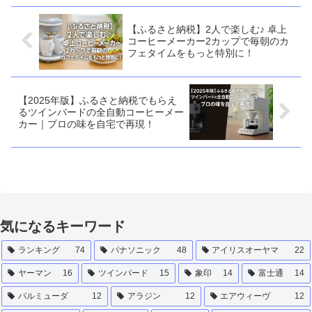
【ふるさと納税】2人で楽しむ♪ 卓上
コーヒーメーカー2カップで毎朝のカ
フェタイムをもっと特別に！
【2025年版】ふるさと納税でもらえ
るツインバードの全自動コーヒーメー
カー｜プロの味を自宅で再現！
気になるキーワード
ランキング
74
パナソニック
48
アイリスオーヤマ
22
ヤーマン
16
ツインバード
15
象印
14
富士通
14
バルミューダ
12
アラジン
12
エアウィーヴ
12