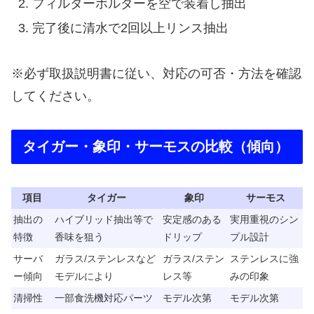
フィルターホルダーを空で装着し抽出
完了後に清水で2回以上リンス抽出
※必ず取扱説明書に従い、対応の可否・方法を確認
してください。
タイガー・象印・サーモスの比較（傾向）
項目
タイガー
象印
サーモス
抽出の
ハイブリッド抽出等で
安定感のある
実用重視のシン
特徴
香味を狙う
ドリップ
プル設計
サーバ
ガラス/ステンレスなど
ガラス/ステン
ステンレスに強
ー傾向
モデルにより
レス等
みの印象
清掃性
一部食洗機対応パーツ
モデル次第
モデル次第