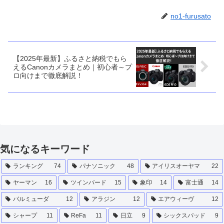
no1-furusato
【2025年最新】ふるさと納税でもら
えるCanonカメラまとめ｜初心者～プ
ロ向けまで徹底解説！
気になるキーワード
ランキング
74
パナソニック
48
アイリスオーヤマ
22
ヤーマン
16
ツインバード
15
象印
14
富士通
14
バルミューダ
12
アラジン
12
エアウィーヴ
12
シャープ
11
ReFa
11
日立
9
シックスパッド
9