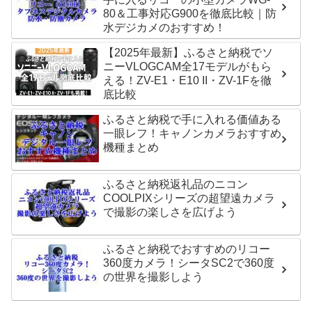
80＆工事対応G900を徹底比較｜防
水デジカメのおすすめ！
【2025年最新】ふるさと納税でソ
ニーVLOGCAM全17モデルがもら
える！ZV-E1・E10 II・ZV-1Fを徹
底比較
ふるさと納税で手に入れる価値ある
一眼レフ！キャノンカメラおすすめ
機種まとめ
ふるさと納税返礼品のニコン
COOLPIXシリーズの超望遠カメラ
で撮影の楽しさを広げよう
ふるさと納税でおすすめのリコー
360度カメラ！シータSC2で360度
の世界を撮影しよう