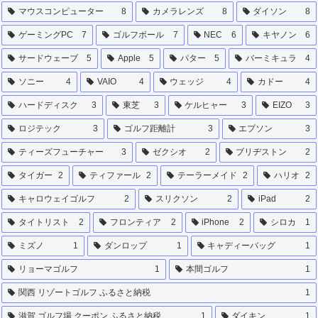
マウスコンピューター
8
カメラレンズ
8
ダイソン
8
ゲーミングPC
7
ゴルフボール
7
NEC
6
キヤノン
6
サードウェーブ
5
Apple
5
パター
5
バーミキュラ
4
ソニー
4
VAIO
4
ウェッジ
4
カドー
4
ハードディスク
3
東芝
3
ケルヒャー
3
EIZO
3
ロジテック
3
ゴルフ距離計
3
エプソン
3
ティーズフューチャー
3
ゼクシオ
2
ブリヂストン
2
タイガー
2
ティファール
2
テーラーメイド
2
ハリオ
2
キャロウェイゴルフ
2
スリクソン
2
iPad
2
タイトリスト
2
フロンティア
2
iPhone
2
シロカ
1
ミズノ
1
ダンロップ
1
キャディーバッグ
1
リョーマゴルフ
1
本間ゴルフ
1
関西 リゾートゴルフ ふるさと納税
1
滋賀 ゴルフ場 クーポン ふるさと納税
1
ダイキン
1