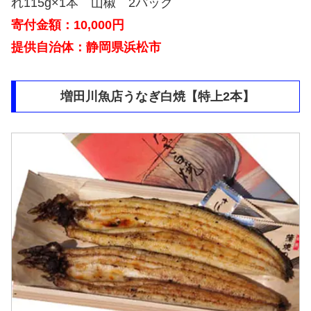
れ115g×1本 山椒 2パック
寄付金額：10,000円
提供自治体：静岡県浜松市
増田川魚店うなぎ白焼【特上2本】