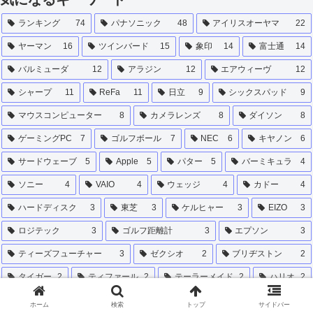
ランキング
74
パナソニック
48
アイリスオーヤマ
22
ヤーマン
16
ツインバード
15
象印
14
富士通
14
バルミューダ
12
アラジン
12
エアウィーヴ
12
シャープ
11
ReFa
11
日立
9
シックスパッド
9
マウスコンピューター
8
カメラレンズ
8
ダイソン
8
ゲーミングPC
7
ゴルフボール
7
NEC
6
キヤノン
6
サードウェーブ
5
Apple
5
パター
5
バーミキュラ
4
ソニー
4
VAIO
4
ウェッジ
4
カドー
4
ハードディスク
3
東芝
3
ケルヒャー
3
EIZO
3
ロジテック
3
ゴルフ距離計
3
エプソン
3
ティーズフューチャー
3
ゼクシオ
2
ブリヂストン
2
タイガー
2
ティファール
2
テーラーメイド
2
ハリオ
2
キャロウェイゴルフ
2
スリクソン
2
iPad
2
ホーム
検索
トップ
サイドバー