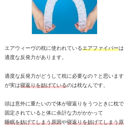
エアウィーヴの枕に使われている
エアファイバー
は
適度な反発力があります。
適度な反発力がどうして枕に必要なの？と思います
が実は
寝返りを妨げている
のは枕なんです。
頭は意外に重たいので体が寝返りをうつときに枕で
固定されていると体に余計な力がかかって
睡眠を妨げてしまう原因
や
寝返りを妨げてしまう原