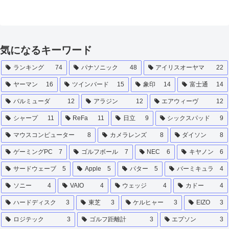
気になるキーワード
ランキング
74
パナソニック
48
アイリスオーヤマ
22
ヤーマン
16
ツインバード
15
象印
14
富士通
14
バルミューダ
12
アラジン
12
エアウィーヴ
12
シャープ
11
ReFa
11
日立
9
シックスパッド
9
マウスコンピューター
8
カメラレンズ
8
ダイソン
8
ゲーミングPC
7
ゴルフボール
7
NEC
6
キヤノン
6
サードウェーブ
5
Apple
5
パター
5
バーミキュラ
4
ソニー
4
VAIO
4
ウェッジ
4
カドー
4
ハードディスク
3
東芝
3
ケルヒャー
3
EIZO
3
ロジテック
3
ゴルフ距離計
3
エプソン
3