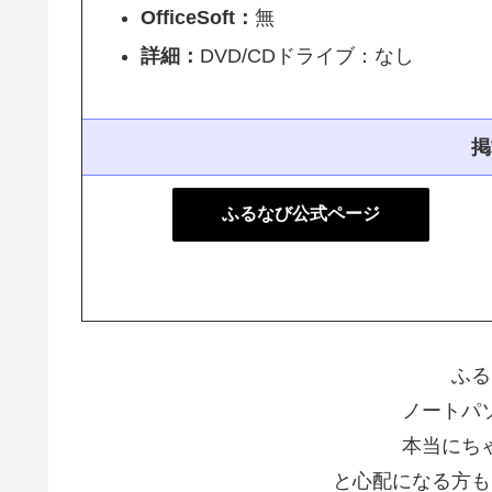
OfficeSoft：
無
詳細：
DVD/CDドライブ：なし
掲
ふるなび公式ページ
ふる
ノートパ
本当にち
と心配になる方も