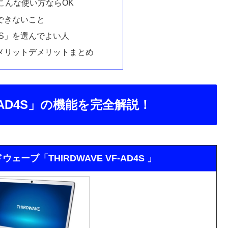
はこんな使い方ならOK
でできないこと
4S」を選んでよい人
」のメリットデメリットまとめ
AD4S」の機能を完全解説！
ーブ「THIRDWAVE VF-AD4S 」